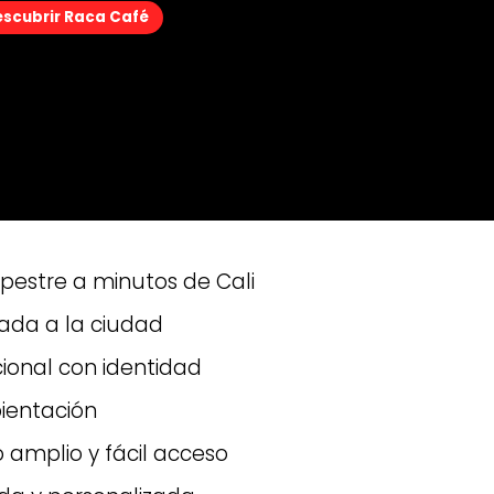
scubrir Raca Café
scubrir Raca Café
estre a minutos de Cali
giada a la ciudad
cional con identidad
ientación
amplio y fácil acceso