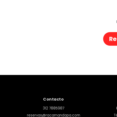
Re
Contacto
312 7885987
reservas@racamandapa.com
T