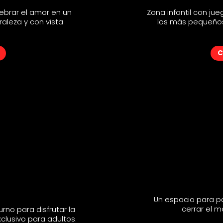
ebrar el amor en un
ebrar el amor en un
Zona infantil con jue
Zona infantil con jue
aleza y con vista
aleza y con vista
los más pequeños 
los más pequeños 
C
C
Un espacio para pa
Un espacio para pa
cerrar el 
cerrar el 
rno para disfrutar la
rno para disfrutar la
lusivo para adultos.
lusivo para adultos.