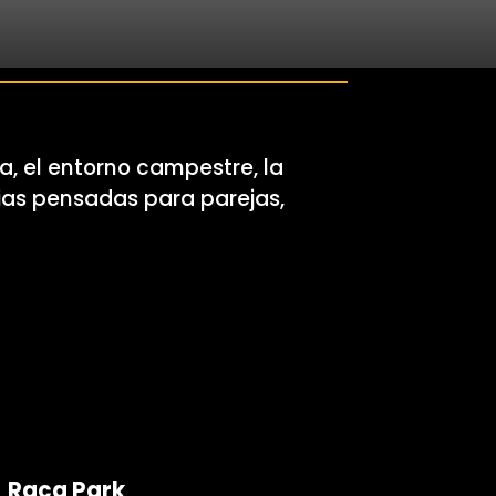
, el entorno campestre, la
cias pensadas para parejas,
Raca Park
Raca Park