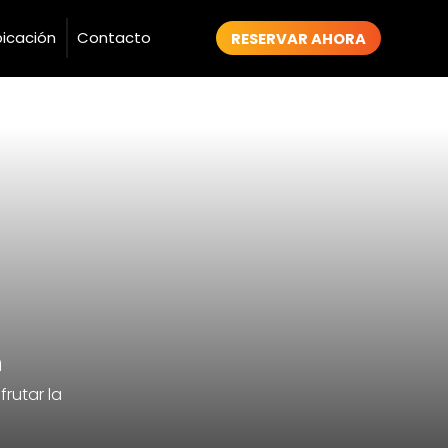
icación
Contacto
RESERVAR AHORA
n
rutar la