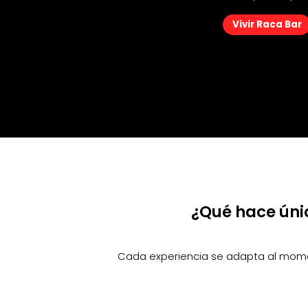
Vivir Raca Bar
Vivir Raca Bar
¿Qué hace úni
Cada experiencia se adapta al mome