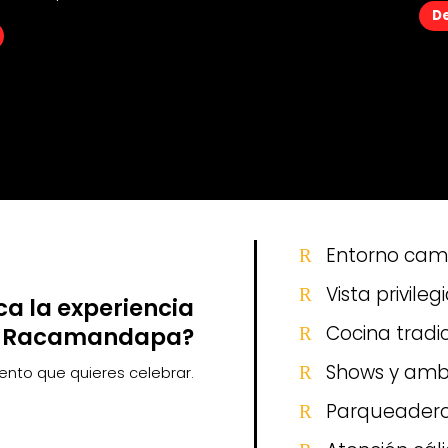
De
De
Entorno camp
R
Vista privile
R
ca la experiencia
Cocina tradi
Racamandapa?
R
Shows y amb
R
nto que quieres celebrar.
Parqueadero 
R