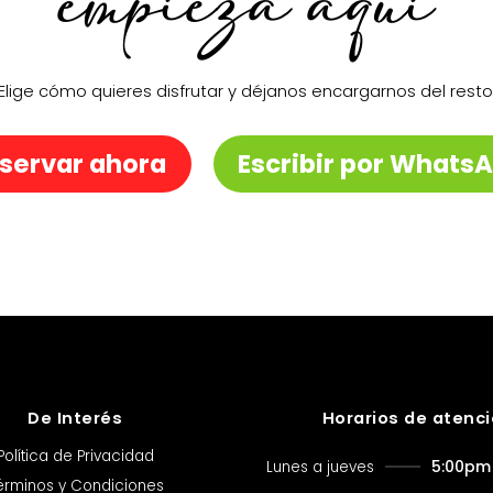
empieza aquí
Elige cómo quieres disfrutar y déjanos encargarnos del resto
servar ahora
Escribir por Whats
De Interés
Horarios de atenc
Política de Privacidad
5:00pm 
Lunes a jueves
érminos y Condiciones