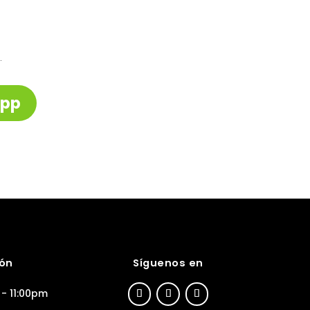
.
App
ión
Síguenos en
- 11:00pm