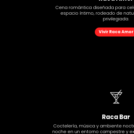
Cena romántica diseñada para cel
Cena romántica diseñada para cel
espacio íntimo, rodeado de natur
espacio íntimo, rodeado de natur
privilegiada.
privilegiada.
Vivir Raca Amor
Vivir Raca Amor
Raca Bar
Raca Bar
Coctelería, música y ambiente noctu
Coctelería, música y ambiente noctu
noche en un entorno campestre y exc
noche en un entorno campestre y exc