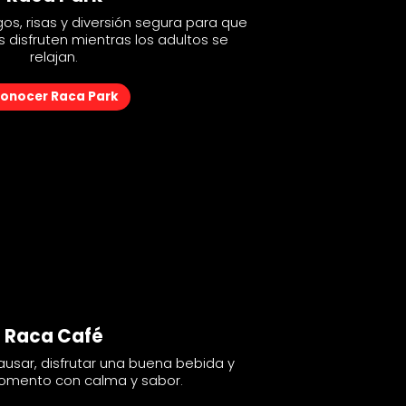
gos, risas y diversión segura para que
gos, risas y diversión segura para que
disfruten mientras los adultos se
disfruten mientras los adultos se
relajan.
relajan.
onocer Raca Park
onocer Raca Park
Raca Café
Raca Café
usar, disfrutar una buena bebida y
usar, disfrutar una buena bebida y
momento con calma y sabor.
momento con calma y sabor.