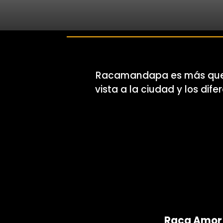
Racamandapa es más que un
vista a la ciudad y los di
Raca Amor
Raca Amor